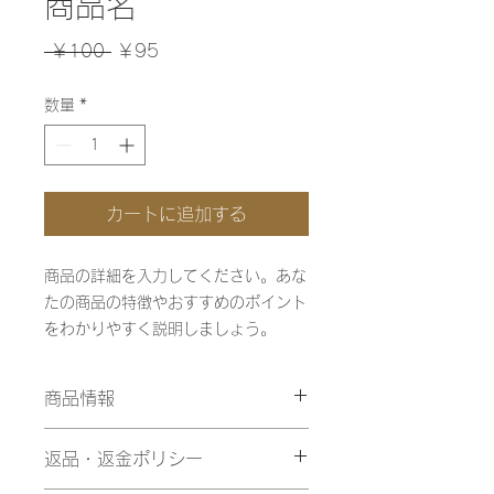
商品名
通
セ
 ￥100 
￥95
常
ー
数量
*
価
ル
格
価
格
カートに追加する
商品の詳細を入力してください。あな
たの商品の特徴やおすすめのポイント
をわかりやすく説明しましょう。
商品情報
商品の詳細を入力してください。サイ
返品・返金ポリシー
ズ、素材、取扱説明に加え、商品の特
徴やおすすめのポイントなどを説明し