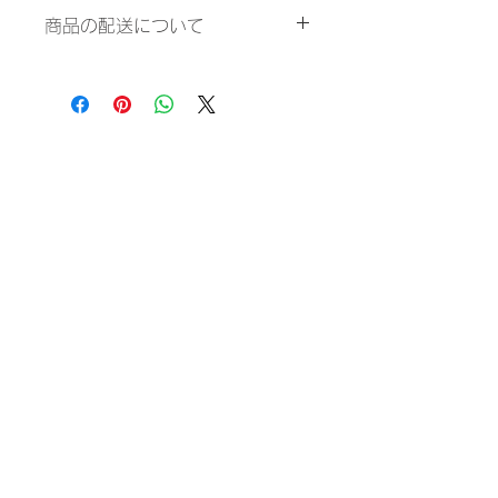
返品・返金ポリシーを入力してくださ
ましょう。
商品の配送について
い。顧客が商品に満足しなかった場合
や、不備があった場合に行う手続きの
配送地域、料金、所要時間、梱包な
手順などを説明しましょう。内容を明
ど、商品の配送に関する情報を入力し
確にすることで顧客からの信頼を獲得
てください。配送情報を明確にするこ
し、安心して商品を購入していただけ
とで顧客からの信頼を獲得し、安心し
ます。
て商品を購入していただけます。
〒515-0083
三重県松阪市中町1857-4 1F
​TEL
0598-67-4200
営業時間 11:00 〜 15:00(lo.30分前）
​定休日なし
​年末年始休業
12月29日～1月4日
map→
​プライバシーポリシー