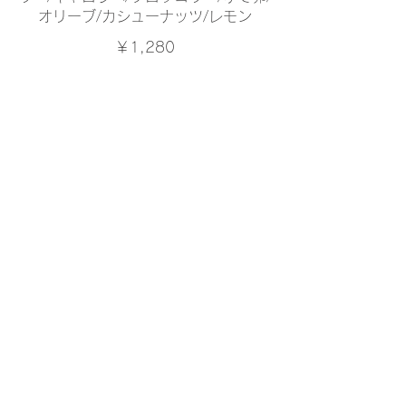
オリーブ/カシューナッツ/レモン
￥1,280
〒515-0083
三重県松阪市中町1857-4 1F
​TEL
0598-67-4200
営業時間 11:00 〜 15:00(lo.30分前）
​定休日なし
​年末年始休業
12月29日～1月4日
map→
​プライバシーポリシー