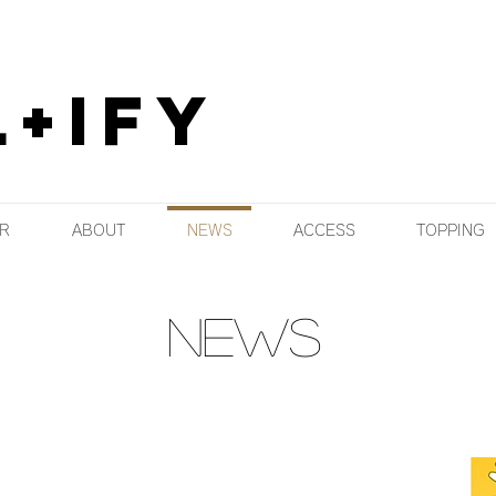
+ify
R
ABOUT
NEWS
ACCESS
TOPPING
NEWS