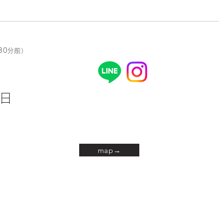
.30分前）
4日
map→