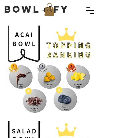
Bowl＋ify